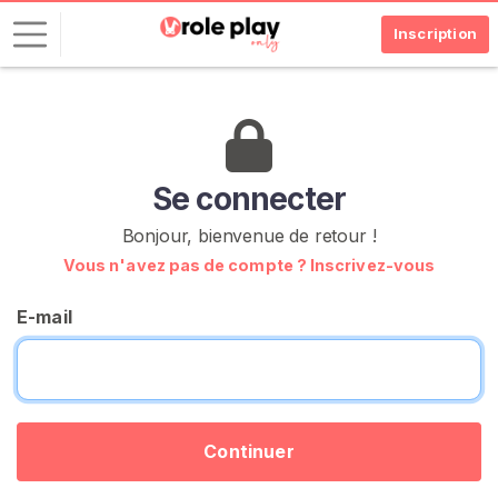
Inscription
C
o
n
n
Se connecter
e
Bonjour, bienvenue de retour !
x
Vous n'avez pas de compte ? Inscrivez-vous
i
o
E-mail
n
I
N
S
C
R
Continuer
I
V