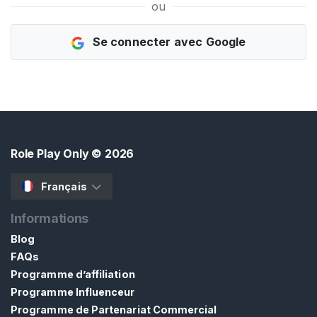
ou
E
Z
-
Se connecter avec Google
V
O
U
S
G
R
A
T
U
Role Play Only
© 2026
I
T
E
Français
M
E
Informations
N
T
Blog
>
FAQs
Programme d’affiliation
Programme Influenceur
A
Programme de Partenariat Commercial
c