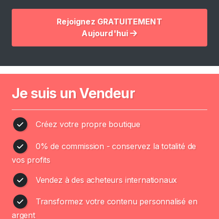
c
Rejoignez GRATUITEMENT
u
Aujourd'hui
e
i
l
P
Je suis un Vendeur
a
r
c
Créez votre propre boutique
o
u
0% de commission - conservez la totalité de
r
vos profits
i
r
Vendez à des acheteurs internationaux
l
Transformez votre contenu personnalisé en
e
s
argent