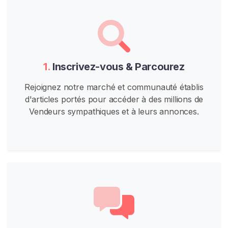
e
u
D
'
a
n
1.
Inscrivez-vous & Parcourez
i
m
Rejoignez notre marché et communauté établis
a
d'articles portés pour accéder à des millions de
u
Vendeurs sympathiques et à leurs annonces.
x
J
e
u
D
e
R
ô