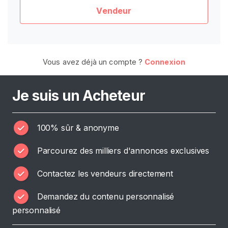
E
Vendeur
Z
-
V
O
U
S
Vous avez déjà un compte ?
Connexion
G
R
A
Je suis un Acheteur
T
U
I
T
100% sûr & anonyme
E
M
Parcourez des milliers d'annonces exclusives
E
N
T
Contactez les vendeurs directement
>
Demandez du contenu personnalisé
personnalisé
A
c