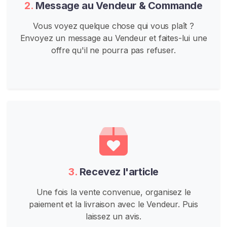
l
2.
Message au Vendeur & Commande
e
Vous voyez quelque chose qui vous plaît ?
E
Envoyez un message au Vendeur et faites-lui une
n
offre qu'il ne pourra pas refuser.
â
g
e
V
o
y
e
u
r
3.
Recevez l'article
i
s
Une fois la vente convenue, organisez le
m
paiement et la livraison avec le Vendeur. Puis
e
laissez un avis.