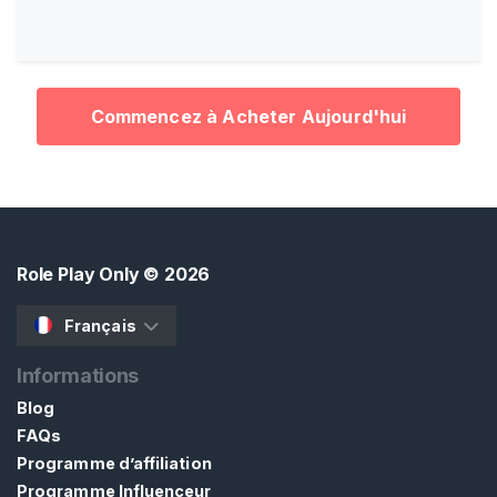
J
e
u
D
e
Commencez à Acheter Aujourd'hui
R
ô
l
e
C
a
Role Play Only
© 2026
n
d
Français
a
Informations
u
l
Blog
i
FAQs
s
Programme d’affiliation
t
Programme Influenceur