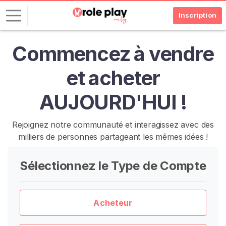
Inscription
Commencez à vendre
C
o
et acheter
n
n
AUJOURD'HUI !
e
x
i
Rejoignez notre communauté et interagissez avec des
o
milliers de personnes partageant les mêmes idées !
n
Sélectionnez le Type de Compte
I
N
S
C
Acheteur
R
I
V