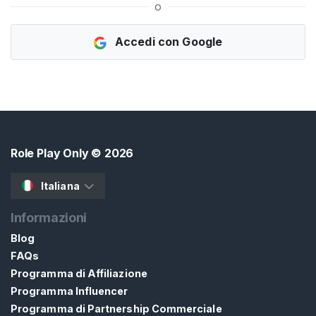
o
A
T
I
Accedi con Google
S
>
H
o
m
Role Play Only
© 2026
e
Italiana
E
s
Informazioni
p
Blog
l
FAQs
o
Programma di Affiliazione
r
Programma Influencer
a
Programma di Partnership Commerciale