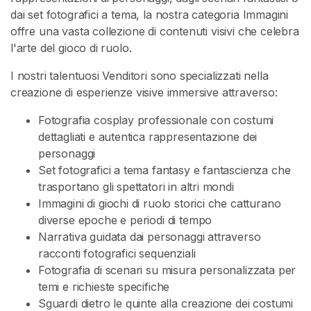
dai set fotografici a tema, la nostra categoria Immagini
G
offre una vasta collezione di contenuti visivi che celebra
i
l'arte del gioco di ruolo.
o
c
I nostri talentuosi Venditori sono specializzati nella
o
creazione di esperienze visive immersive attraverso:
P
Fotografia cosplay professionale con costumi
e
dettagliati e autentica rappresentazione dei
t
personaggi
Set fotografici a tema fantasy e fantascienza che
G
trasportano gli spettatori in altri mondi
i
Immagini di giochi di ruolo storici che catturano
o
diverse epoche e periodi di tempo
c
Narrativa guidata dai personaggi attraverso
o
racconti fotografici sequenziali
D
Fotografia di scenari su misura personalizzata per
i
temi e richieste specifiche
E
Sguardi dietro le quinte alla creazione dei costumi
t