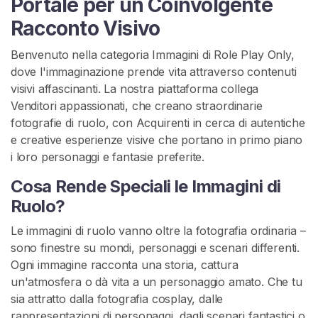
Portale per un Coinvolgente
V
e
Racconto Visivo
n
d
Benvenuto nella categoria Immagini di Role Play Only,
i
dove l'immaginazione prende vita attraverso contenuti
t
visivi affascinanti. La nostra piattaforma collega
o
Venditori appassionati, che creano straordinarie
r
fotografie di ruolo, con Acquirenti in cerca di autentiche
i
e creative esperienze visive che portano in primo piano
i loro personaggi e fantasie preferite.
C
Cosa Rende Speciali le Immagini di
o
Ruolo?
n
t
Le immagini di ruolo vanno oltre la fotografia ordinaria –
e
sono finestre su mondi, personaggi e scenari differenti.
n
Ogni immagine racconta una storia, cattura
u
un'atmosfera o dà vita a un personaggio amato. Che tu
t
sia attratto dalla fotografia cosplay, dalle
o
rappresentazioni di personaggi, dagli scenari fantastici o