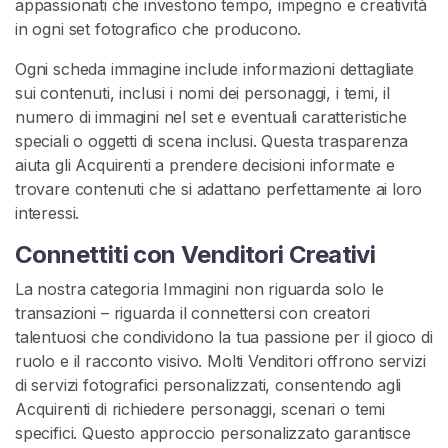
appassionati che investono tempo, impegno e creatività
in ogni set fotografico che producono.
Ogni scheda immagine include informazioni dettagliate
sui contenuti, inclusi i nomi dei personaggi, i temi, il
C
numero di immagini nel set e eventuali caratteristiche
o
speciali o oggetti di scena inclusi. Questa trasparenza
n
aiuta gli Acquirenti a prendere decisioni informate e
t
trovare contenuti che si adattano perfettamente ai loro
a
interessi.
t
Connettiti con Venditori Creativi
t
o
La nostra categoria Immagini non riguarda solo le
/
transazioni – riguarda il connettersi con creatori
S
talentuosi che condividono la tua passione per il gioco di
u
ruolo e il racconto visivo. Molti Venditori offrono servizi
p
di servizi fotografici personalizzati, consentendo agli
p
Acquirenti di richiedere personaggi, scenari o temi
o
specifici. Questo approccio personalizzato garantisce