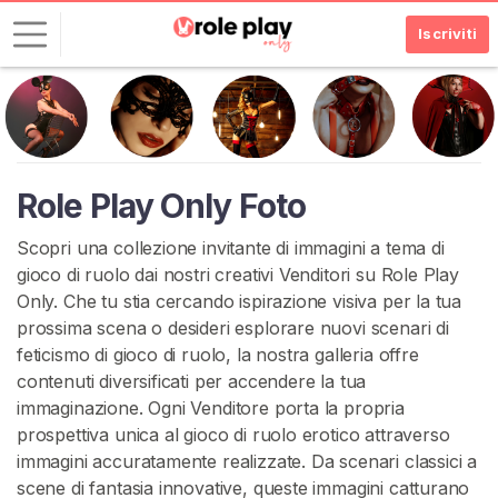
Iscriviti
A
c
c
e
Role Play Only Foto
d
i
Scopri una collezione invitante di immagini a tema di
gioco di ruolo dai nostri creativi Venditori su Role Play
I
Only. Che tu stia cercando ispirazione visiva per la tua
S
prossima scena o desideri esplorare nuovi scenari di
C
R
feticismo di gioco di ruolo, la nostra galleria offre
I
contenuti diversificati per accendere la tua
V
immaginazione. Ogni Venditore porta la propria
I
T
prospettiva unica al gioco di ruolo erotico attraverso
I
immagini accuratamente realizzate. Da scenari classici a
G
scene di fantasia innovative, queste immagini catturano
R