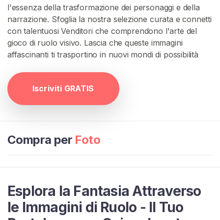
A
l'essenza della trasformazione dei personaggi e della
T
narrazione. Sfoglia la nostra selezione curata e connetti
I
con talentuosi Venditori che comprendono l'arte del
S
>
gioco di ruolo visivo. Lascia che queste immagini
affascinanti ti trasportino in nuovi mondi di possibilità
H
o
Iscriviti GRATIS
m
e
Compra per
Foto
E
s
p
l
o
Esplora la Fantasia Attraverso
r
le Immagini di Ruolo - Il Tuo
a