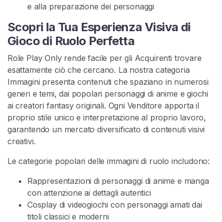
e alla preparazione dei personaggi
à
Scopri la Tua Esperienza Visiva di
V
Gioco di Ruolo Perfetta
o
y
Role Play Only rende facile per gli Acquirenti trovare
e
esattamente ciò che cercano. La nostra categoria
u
Immagini presenta contenuti che spaziano in numerosi
r
generi e temi, dai popolari personaggi di anime e giochi
i
ai creatori fantasy originali. Ogni Venditore apporta il
s
proprio stile unico e interpretazione al proprio lavoro,
m
garantendo un mercato diversificato di contenuti visivi
o
creativi.
G
Le categorie popolari delle immagini di ruolo includono:
i
Rappresentazioni di personaggi di anime e manga
o
con attenzione ai dettagli autentici
c
Cosplay di videogiochi con personaggi amati dai
o
titoli classici e moderni
D