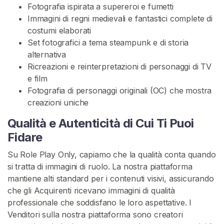
Fotografia ispirata a supereroi e fumetti
i
Immagini di regni medievali e fantastici complete di
R
costumi elaborati
u
Set fotografici a tema steampunk e di storia
o
alternativa
l
Ricreazioni e reinterpretazioni di personaggi di TV
o
e film
C
Fotografia di personaggi originali (OC) che mostra
u
creazioni uniche
c
k
Qualità e Autenticità di Cui Ti Puoi
o
Fidare
l
d
Su Role Play Only, capiamo che la qualità conta quando
si tratta di immagini di ruolo. La nostra piattaforma
C
mantiene alti standard per i contenuti visivi, assicurando
E
che gli Acquirenti ricevano immagini di qualità
R
professionale che soddisfano le loro aspettative. I
C
A
Venditori sulla nostra piattaforma sono creatori