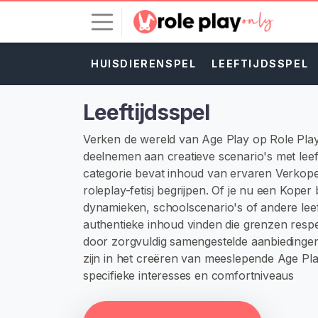
HUISDIERENSPEL
LEEFTIJDSSPEL
I
n
l
Leeftijdsspel
o
g
Verken de wereld van Age Play op Role Pl
g
deelnemen aan creatieve scenario's met leef
e
categorie bevat inhoud van ervaren Verkope
n
roleplay-fetisj begrijpen. Of je nu een Koper b
dynamieken, schoolscenario's of andere leeft
G
authentieke inhoud vinden die grenzen respec
R
door zorgvuldig samengestelde aanbiedingen 
A
T
zijn in het creëren van meeslepende Age Pla
I
specifieke interesses en comfortniveaus
S
R
E