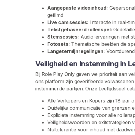
e
Aangepaste videoinhoud:
Gepersonalis
n
gefilmd
t
Live cam sessies:
Interactie in real-ti
H
Tekstgebaseerd rollenspel:
Gedetaille
u
Stemsessies:
Audio-ervaringen met st
i
Fotosets:
Thematische beelden die speci
s
Langetermijnregelingen:
Voortdurende 
d
Veiligheid en Instemming in Le
i
e
Bij Role Play Only geven we prioriteit aan v
r
ons platform zijn geverifieerde volwassenen
e
instemmende partijen. Onze Leeftijdsspel cate
n
Alle Verkopers en Kopers zijn 18 jaar of
s
Duidelijke communicatie van grenzen en 
p
Expliciete instemming voor alle rollensp
e
Veiligheidswoorden en exitstrategieën 
l
Nultolerantie voor inhoud met daadwerk