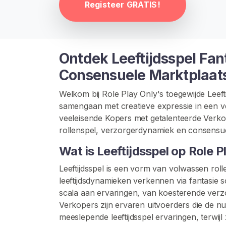
G
Registeer GRATIS!
I
S
T
R
E
Ontdek Leeftijdsspel Fant
R
E
Consensuele Marktplaat
N
>
Welkom bij Role Play Only's toegewijde Leeft
samengaan met creatieve expressie in een ve
veeleisende Kopers met getalenteerde Verkoper
H
rollenspel, verzorgerdynamiek en consensuel
o
m
Wat is Leeftijdsspel op Role P
e
Leeftijdsspel is een vorm van volwassen rol
leeftijdsdynamieken verkennen via fantasie 
V
scala aan ervaringen, van koesterende verzo
e
Verkopers zijn ervaren uitvoerders die de n
r
meeslepende leeftijdsspel ervaringen, terwij
k