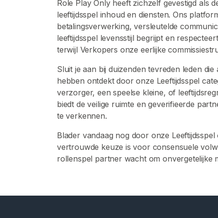
Role Play Only heeft zichzelf gevestigd als
r
leeftijdsspel inhoud en diensten. Ons platfo
i
betalingsverwerking, versleutelde communi
s
leeftijdsspel levensstijl begrijpt en respecte
m
terwijl Verkopers onze eerlijke commissies
e
Sluit je aan bij duizenden tevreden leden di
C
hebben ontdekt door onze Leeftijdsspel cate
u
verzorger, een speelse kleine, of leeftijdsre
c
biedt de veilige ruimte en geverifieerde par
k
te verkennen.
o
l
Blader vandaag nog door onze Leeftijdsspel
d
vertrouwde keuze is voor consensuele volwa
R
rollenspel partner wacht om onvergetelijke 
o
l
l
e
n