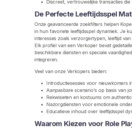
L
Discreet, vertrouwelijke transacties di
e
De Perfecte Leeftijdsspel Ma
e
f
Onze geavanceerde zoekfilters helpen Koper
t
in hun favoriete leeftijdsspel dynamiek. Je 
i
interesses zoals verzorgertypen, leeftijd van 
j
Elk profiel van een Verkoper bevat gedetaillee
d
beschikbare diensten en speciale vaardighed
s
integreren.
s
Veel van onze Verkopers bieden:
p
e
Introductiesessies voor nieuwkomers in 
l
Aanpasbare scenario's op basis van jo
Rekwisieten en kostuums om authenticit
V
Nazorgdiensten voor emotionele onder
o
Educatieve inhoud over leeftijdsspel d
y
e
Waarom Kiezen voor Role Play
u