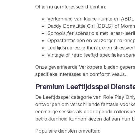
o
Of je nu geïnteresseerd bent in:
p
e
Verkenning van kleine ruimte en ABDL
r
Daddy Dom/Little Girl (DDLG) of Momm
s
Schoolsijfer scenario's met leraar-leer
B
Oppasfantasieën en verzorger rollensp
l
Leeftijdsregressie therapie en stressverl
a
Vintage of retro leeftijd-specifieke scen
d
Onze geverifieerde Verkopers bieden gepers
e
specifieke interesses en comfortniveaus.
r
e
Premium Leeftijdsspel Dienst
n
De Leeftijdsspel categorie van Role Play Only 
ontworpen om verschillende fantasie voork
C
eenmalige sessies als doorlopende rollenspe
o
betrokkenheid kunnen kiezen dat aan hun b
n
t
Populaire diensten omvatten: