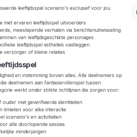
eerde leeftijdsspel scenario's exclusief voor jou
me met ervaren leeftijdsspel uitvoerders
erde, meeslepende verhalen via berichtenuitwisseling
emmen van leeftijdsgeschikte personages
fieke leeftijdsspel esthetiek vastleggen
verzorger of kleine relaties
eftijdsspel
eiligheid en instemming boven alles. Alle deelnemers op
 die deelnemen aan fantasierollenspel tussen
gorie werkt onder strikte richtlijnen die zorgen voor:
 ouder met geverifieerde identiteiten
limieten voor elke interactie
el scenario's en activiteiten
voor alle doorlopende sessies
elijke minderjarigen