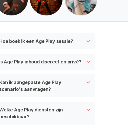
Hoe boek ik een Age Play sessie?
Is Age Play inhoud discreet en privé?
Kan ik aangepaste Age Play
scenario's aanvragen?
Welke Age Play diensten zijn
beschikbaar?