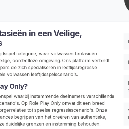
asieën in een Veilige,
s
ijdsspel categorie, waar volwassen fantasieën
ilige, oordeelloze omgeving. Ons platform verbindt
s die zich specialiseren in leeftijdsregressie
e volwassen leeftijdsspelscenario's.
lay Only?
lenspel waarbij instemmende deelnemers verschillende
scenario's. Op Role Play Only omvat dit een breed
rgerrelaties tot speelse regressiescenario's. Onze
uances begrijpen van het creëren van authentieke,
l ze duidelijke grenzen en instemming behouden.